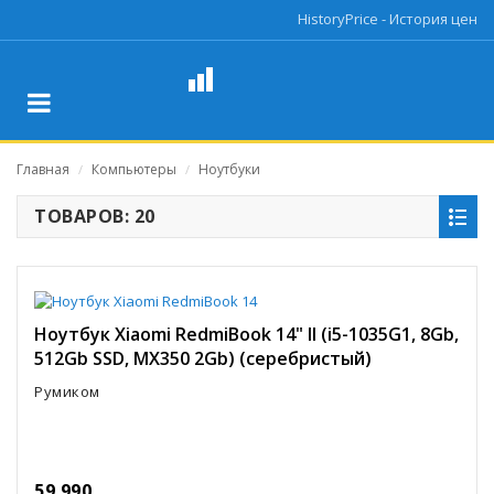
HistoryPrice - История цен
Главная
Компьютеры
Ноутбуки
/
/
ТОВАРОВ: 20
Ноутбук Xiaomi RedmiBook 14" II (i5-1035G1, 8Gb,
512Gb SSD, MX350 2Gb) (серебристый)
Румиком
59 990