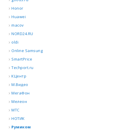
Honor
Huawei
macov
NORD24.RU
oldi
Online Samsung
SmartPrice
Techport.ru
КЦентр
М.Видео
МегаФон
Мелеон
МТС
НОТИК
Румиком