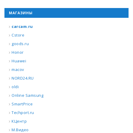
МАГАЗИНЫ
carcam.ru
Cstore
goods.ru
Honor
Huawei
macov
NORD24.RU
oldi
Online Samsung
SmartPrice
Techport.ru
КЦентр
М.Видео