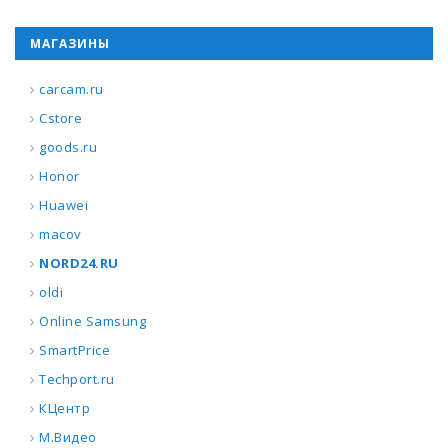
МАГАЗИНЫ
carcam.ru
Cstore
goods.ru
Honor
Huawei
macov
NORD24.RU
oldi
Online Samsung
SmartPrice
Techport.ru
КЦентр
М.Видео