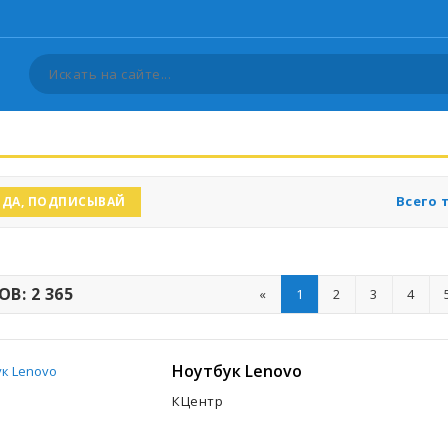
Всего 
ДА, ПОДПИСЫВАЙ
В: 2 365
«
1
2
3
4
Ноутбук Lenovo
КЦентр