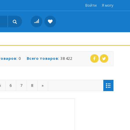
Войти
Я могу
товаров:
0
Всего товаров:
38 422
5
6
7
8
»