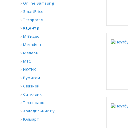
Online Samsung
SmartPrice
Techport.ru
КЦентр
М.Видео
МегаФон
Мелеон
МТС
НОТИК
Румиком
Связной
Ситилинк
Технопарк
Холодильник.Ру
Юлмарт