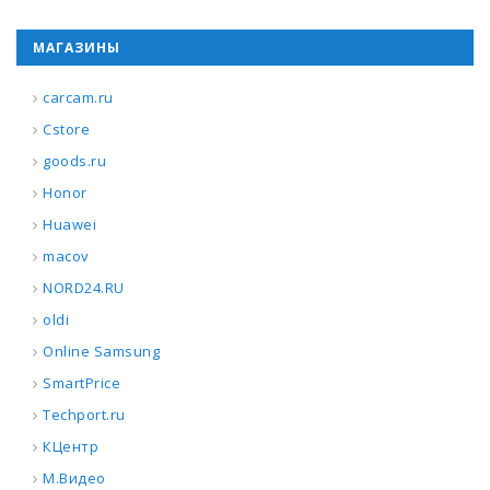
МАГАЗИНЫ
carcam.ru
Cstore
goods.ru
Honor
Huawei
macov
NORD24.RU
oldi
Online Samsung
SmartPrice
Techport.ru
КЦентр
М.Видео