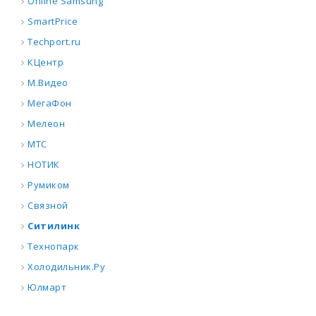
Online Samsung
SmartPrice
Techport.ru
КЦентр
М.Видео
МегаФон
Мелеон
МТС
НОТИК
Румиком
Связной
Ситилинк
Технопарк
Холодильник.Ру
Юлмарт