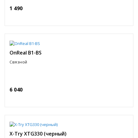
1 490
OnReal B1-BS
Связной
6 040
X-Try XTG330 (черный)