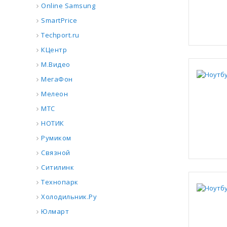
Online Samsung
SmartPrice
Techport.ru
КЦентр
М.Видео
МегаФон
Мелеон
МТС
НОТИК
Румиком
Связной
Ситилинк
Технопарк
Холодильник.Ру
Юлмарт