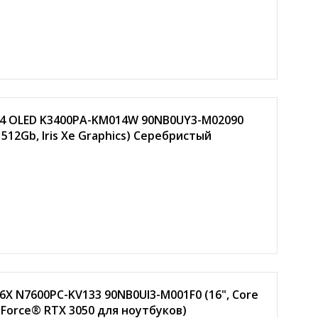
 14 OLED K3400PA-KM014W 90NB0UY3-M02090
D 512Gb, Iris Xe Graphics) Серебристый
6X N7600PC-KV133 90NB0UI3-M001F0 (16", Core
GeForce® RTX 3050 для ноутбуков)