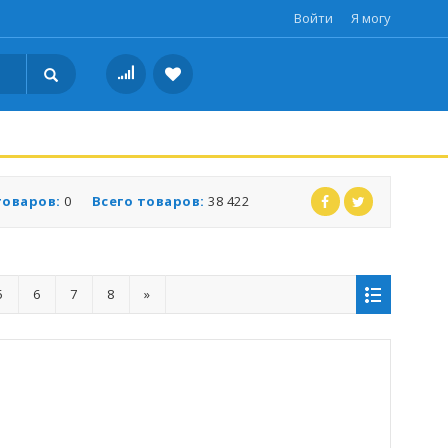
Войти
Я могу
товаров:
0
Всего товаров:
38 422
5
6
7
8
»