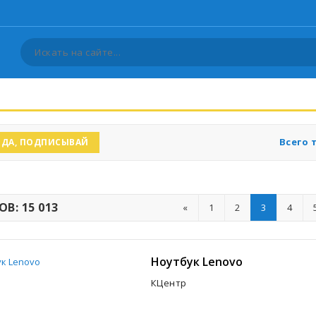
Всего 
ДА, ПОДПИСЫВАЙ
В: 15 013
«
1
2
3
4
Ноутбук Lenovo
КЦентр