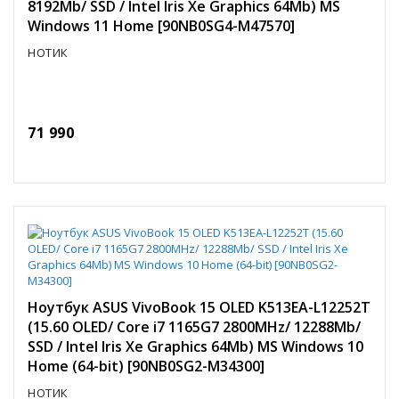
8192Mb/ SSD / Intel Iris Xe Graphics 64Mb) MS
Windows 11 Home [90NB0SG4-M47570]
НОТИК
71 990
Ноутбук ASUS VivoBook 15 OLED K513EA-L12252T
(15.60 OLED/ Core i7 1165G7 2800MHz/ 12288Mb/
SSD / Intel Iris Xe Graphics 64Mb) MS Windows 10
Home (64-bit) [90NB0SG2-M34300]
НОТИК