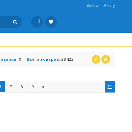
Войти
Я могу
товаров:
0
Всего товаров:
38 422
6
7
8
9
»