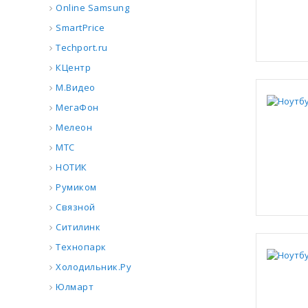
Online Samsung
SmartPrice
Techport.ru
КЦентр
М.Видео
МегаФон
Мелеон
МТС
НОТИК
Румиком
Связной
Ситилинк
Технопарк
Холодильник.Ру
Юлмарт