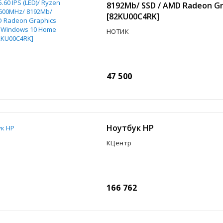
8192Mb/ SSD / AMD Radeon Gr
[82KU00C4RK]
НОТИК
47 500
Ноутбук HP
КЦентр
166 762