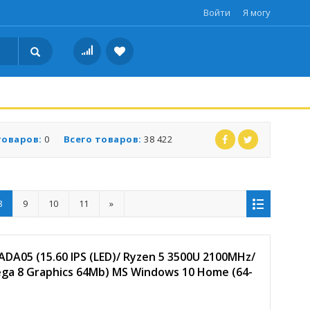
Войти
Я могу
товаров:
0
Всего товаров:
38 422
8
9
10
11
»
DA05 (15.60 IPS (LED)/ Ryzen 5 3500U 2100MHz/
ga 8 Graphics 64Mb) MS Windows 10 Home (64-