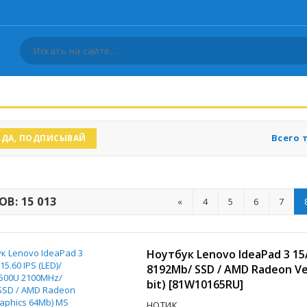
Всего 
ДА, ПОДПИСЫВАЙ
В: 15 013
«
4
5
6
7
Ноутбук Lenovo IdeaPad 3 15A
8192Mb/ SSD / AMD Radeon Ve
bit) [81W10165RU]
НОТИК