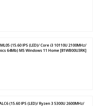
ML05 (15.60 IPS (LED)/ Core i3 10110U 2100MHz/
phics 64Mb) MS Windows 11 Home [81WB00U3RK]
LC6 (15.60 IPS (LED)/ Ryzen 3 5300U 2600MHz/