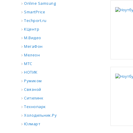
Online Samsung
SmartPrice
Techport.ru
КЦентр
М.Видео
МегаФон
Мелеон
МТС
НОТИК
Румиком
Связной
Ситилинк
Технопарк
Холодильник.Ру
Юлмарт