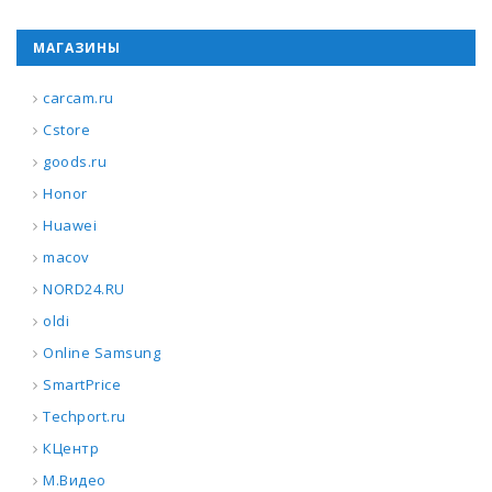
МАГАЗИНЫ
carcam.ru
Cstore
goods.ru
Honor
Huawei
macov
NORD24.RU
oldi
Online Samsung
SmartPrice
Techport.ru
КЦентр
М.Видео