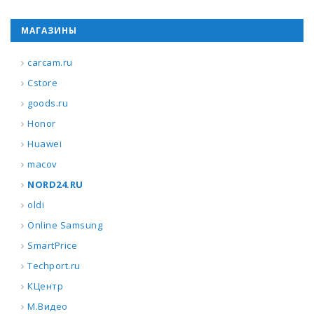
МАГАЗИНЫ
carcam.ru
Cstore
goods.ru
Honor
Huawei
macov
NORD24.RU
oldi
Online Samsung
SmartPrice
Techport.ru
КЦентр
М.Видео