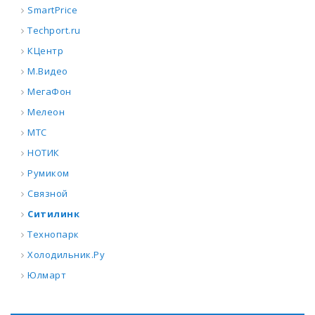
SmartPrice
Techport.ru
КЦентр
М.Видео
МегаФон
Мелеон
МТС
НОТИК
Румиком
Связной
Ситилинк
Технопарк
Холодильник.Ру
Юлмарт