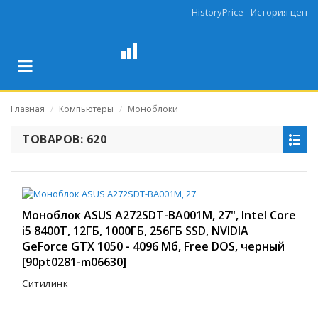
HistoryPrice - История цен
Главная
Компьютеры
Моноблоки
/
/
ТОВАРОВ: 620
Моноблок ASUS A272SDT-BA001M, 27", Intel Core
i5 8400T, 12ГБ, 1000ГБ, 256ГБ SSD, NVIDIA
GeForce GTX 1050 - 4096 Мб, Free DOS, черный
[90pt0281-m06630]
Ситилинк