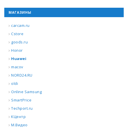
МАГАЗИНЫ
carcam.ru
Cstore
goods.ru
Honor
Huawei
macov
NORD24.RU
oldi
Online Samsung
SmartPrice
Techport.ru
КЦентр
М.Видео