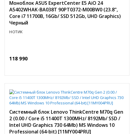
Моноблок ASUS ExpertCenter E5 AiO 24
A5402WHAK-BA038T 90PT0372-M00BW0 (23.8",
Core i7 11700B, 16Gb/ SSD 512Gb, UHD Graphics)
Черный
НОТИК
118 990
Системный блок Lenovo ThinkCentre M70q Gen
2 (0.00 / Core i5 11400T 1300MHz/ 8192Mb/ SSD /
Intel UHD Graphics 730 64Mb) MS Windows 10
Professional (64-bit) [11MY004PRU]