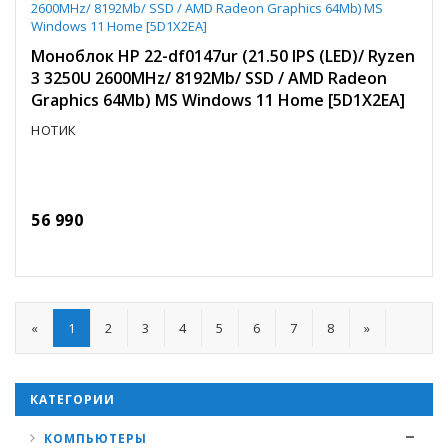
Моноблок HP 22-df0147ur (21.50 IPS (LED)/ Ryzen
3 3250U 2600MHz/ 8192Mb/ SSD / AMD Radeon
Graphics 64Mb) MS Windows 11 Home [5D1X2EA]
НОТИК
56 990
«
1
2
3
4
5
6
7
8
»
КАТЕГОРИИ
КОМПЬЮТЕРЫ