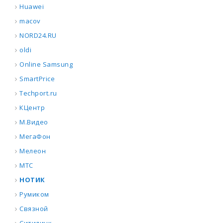
Huawei
macov
NORD24.RU
oldi
Online Samsung
SmartPrice
Techport.ru
КЦентр
М.Видео
МегаФон
Мелеон
МТС
НОТИК
Румиком
Связной