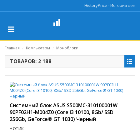
HistoryPrice - История цен
Главная
Компьютеры
Моноблоки
/
/
ТОВАРОВ: 2 188
Системный блок ASUS S500MC-310100001W
90PF02H1-M004Z0 (Core i3 10100, 8Gb/ SSD
256Gb, GeForce® GT 1030) Черный
НОТИК