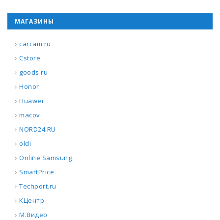
МАГАЗИНЫ
carcam.ru
Cstore
goods.ru
Honor
Huawei
macov
NORD24.RU
oldi
Online Samsung
SmartPrice
Techport.ru
КЦентр
М.Видео