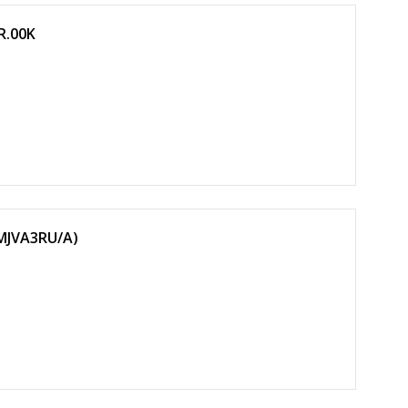
R.00K
(MJVA3RU/A)