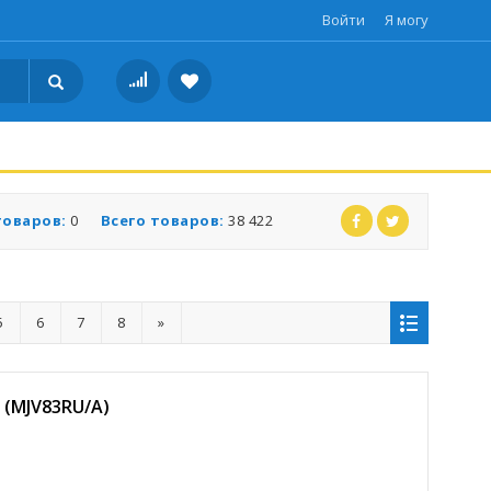
Войти
Я могу
товаров:
0
Всего товаров:
38 422
5
6
7
8
»
 (MJV83RU/A)