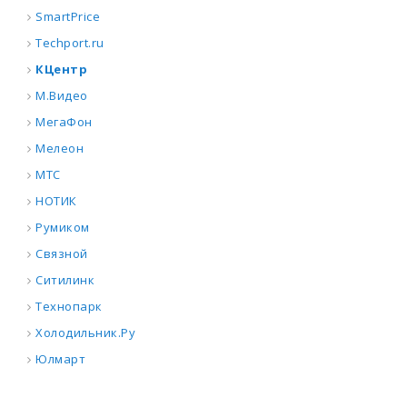
SmartPrice
Techport.ru
КЦентр
М.Видео
МегаФон
Мелеон
МТС
НОТИК
Румиком
Связной
Ситилинк
Технопарк
Холодильник.Ру
Юлмарт