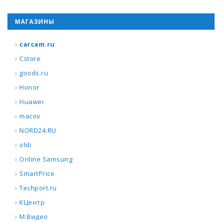
МАГАЗИНЫ
carcam.ru
Cstore
goods.ru
Honor
Huawei
macov
NORD24.RU
oldi
Online Samsung
SmartPrice
Techport.ru
КЦентр
М.Видео