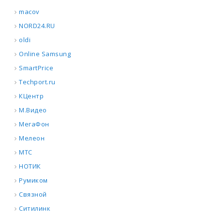
macov
NORD24.RU
oldi
Online Samsung
SmartPrice
Techport.ru
КЦентр
М.Видео
МегаФон
Мелеон
МТС
НОТИК
Румиком
Связной
Ситилинк