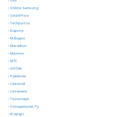
oldi
Online Samsung
SmartPrice
Techport.ru
КЦентр
М.Видео
МегаФон
Мелеон
МТС
НОТИК
Румиком
Связной
Ситилинк
Технопарк
Холодильник.Ру
Юлмарт